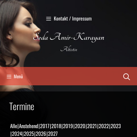
Zum
Inhalt
Kontakt / Impressum
springen
Seda Amir-Karayan
Altistin
Menü
Termine
Alle
Anstehend
2017
2018
2019
2020
2021
2022
2023
2024
2025
2026
2027