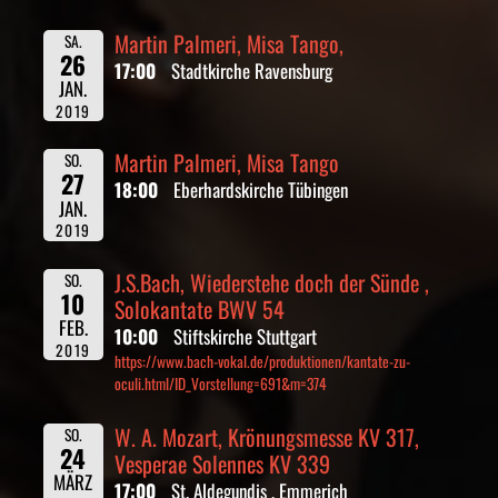
Martin Palmeri, Misa Tango,
SA.
26
17:00
Stadtkirche Ravensburg
JAN.
2019
Martin Palmeri, Misa Tango
SO.
27
18:00
Eberhardskirche Tübingen
JAN.
2019
J.S.Bach, Wiederstehe doch der Sünde ,
SO.
10
Solokantate BWV 54
FEB.
10:00
Stiftskirche Stuttgart
2019
https://www.bach-vokal.de/produktionen/kantate-zu-
oculi.html/ID_Vorstellung=691&m=374
W. A. Mozart, Krönungsmesse KV 317,
SO.
24
Vesperae Solennes KV 339
MÄRZ
17:00
St. Aldegundis , Emmerich