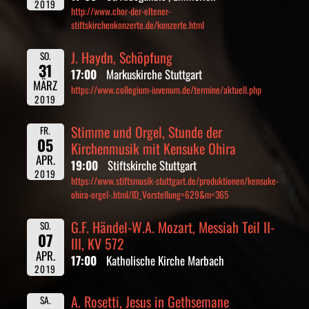
2019
http://www.chor-der-eltener-
stiftskirchenkonzerte.de/konzerte.html
J. Haydn, Schöpfung
SO.
31
17:00
Markuskirche Stuttgart
MÄRZ
https://www.collegium-iuvenum.de/termine/aktuell.php
2019
Stimme und Orgel, Stunde der
FR.
05
Kirchenmusik mit Kensuke Ohira
APR.
19:00
Stiftskirche Stuttgart
2019
https://www.stiftsmusik-stuttgart.de/produktionen/kensuke-
ohira-orgel-.html/ID_Vorstellung=629&m=365
G.F. Händel-W.A. Mozart, Messiah Teil II-
SO.
07
III, KV 572
APR.
17:00
Katholische Kirche Marbach
2019
A. Rosetti, Jesus in Gethsemane
SA.