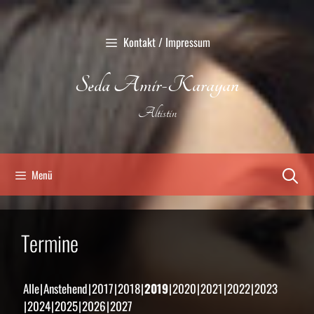
Zum
Inhalt
Kontakt / Impressum
springen
Seda Amir-Karayan
Altistin
Menü
Termine
Alle
Anstehend
2017
2018
2019
2020
2021
2022
2023
2024
2025
2026
2027