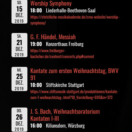
Worship Symphony
SO.
15
18:00
Liederhalle-Beethoven-Saal
DEZ.
https://christliche-musikakademie.de/cma-website/worship-
2019
symphony/
G. F. Händel, Messiah
SA.
21
19:00
Konzerthaus Freiburg
DEZ.
https://www.freiburger-
2019
bachchor.de/content/concerts.php#current
Kantate zum ersten Weihnachtstag, BWV
MI.
25
91
DEZ.
10:00
Stiftskirche Stuttgart
2019
https://www.stiftsmusik-stuttgart.de/produktionen/kantate-
zum-1-weihnachtstag-.html?ID_Vorstellung=695&m=373
J. S. Bach, Weihnachtsoratorium
DO.
26
Kantaten I-III
DEZ.
16:00
Kiliansdom, Würzburg
2019