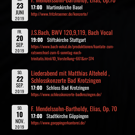
23
17:00
Martinskirche Basel
JUNI
http://www.fritzkraemer.de/konzerte/
2019
J.S.Bach, BWV 120,9,119, Bach Vocal
FR.
20
19:00
Stiftskirche Stuttgart
SEP.
https://www.bach-vokal.de/produktionen/kantate-zum-
2019
ratswechsel-zum-6-sonntag-nach-
trinitatis.html/ID_Vorstellung=661&m=374
Liederabend mit Matthias Alteheld ,
SO.
22
Schlosskonzerte Bad Krotzingen
SEP.
17:00
Schloss Bad Krotzingen
2019
https://www.schlosskonzerte-badkrozingen.de/
F. Mendelssohn-Bartholdy, Elias, Op. 70
SO.
10
17:00
Stadtkirche Göppingen
NOV.
https://www.goeppingerkantorei.de/
2019