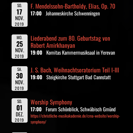
F. Mendelssohn-Bartholdy, Elias, Op. 70
SO.
17
17:00
Johanneskirche Schwenningen
NOV.
2019
Liederabend zum 80. Geburtstag von
MO.
25
Robert Amirkhanyan
NOV.
19:00
Komitas Kammermusiksaal in Yerevan
2019
J. S. Bach, Weihnachtsoratorium Teil I-III
SA.
30
19:00
Steigkirche Stuttgart Bad Cannstatt
NOV.
2019
Worship Symphony
SO.
01
17:00
Forum Schönblick, Schwäbisch Gmünd
DEZ.
https://christliche-musikakademie.de/cma-website/worship-
2019
symphony/