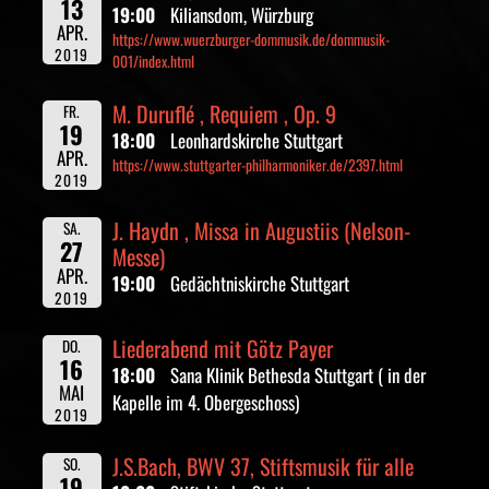
13
19:00
Kiliansdom, Würzburg
APR.
https://www.wuerzburger-dommusik.de/dommusik-
2019
001/index.html
M. Duruflé , Requiem , Op. 9
FR.
19
18:00
Leonhardskirche Stuttgart
APR.
https://www.stuttgarter-philharmoniker.de/2397.html
2019
J. Haydn , Missa in Augustiis (Nelson-
SA.
27
Messe)
APR.
19:00
Gedächtniskirche Stuttgart
2019
Liederabend mit Götz Payer
DO.
16
18:00
Sana Klinik Bethesda Stuttgart ( in der
MAI
Kapelle im 4. Obergeschoss)
2019
J.S.Bach, BWV 37, Stiftsmusik für alle
SO.
19