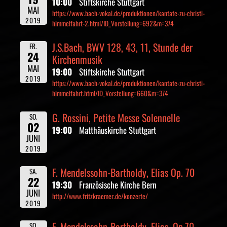
10:00
Stiftskirche Stuttgart
MAI
https://www.bach-vokal.de/produktionen/kantate-zu-christi-
2019
himmelfahrt-2.html/ID_Vorstellung=692&m=374
J.S.Bach, BWV 128, 43, 11, Stunde der
FR.
24
Kirchenmusik
MAI
19:00
Stiftskirche Stuttgart
2019
https://www.bach-vokal.de/produktionen/kantate-zu-christi-
himmelfahrt.html/ID_Vorstellung=660&m=374
G. Rossini, Petite Messe Solennelle
SO.
02
19:00
Matthäuskirche Stuttgart
JUNI
2019
F. Mendelssohn-Bartholdy, Elias Op. 70
SA.
22
19:30
Französische Kirche Bern
JUNI
http://www.fritzkraemer.de/konzerte/
2019
F. Mendelssohn-Bartholdy, Elias, Op.70
SO.