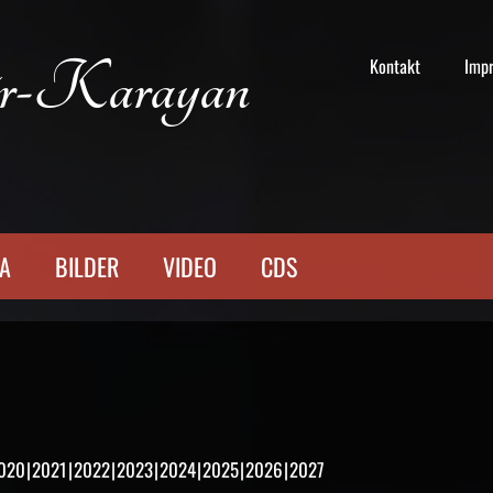
r-Karayan
Kontakt
Imp
TA
BILDER
VIDEO
CDS
020
2021
2022
2023
2024
2025
2026
2027