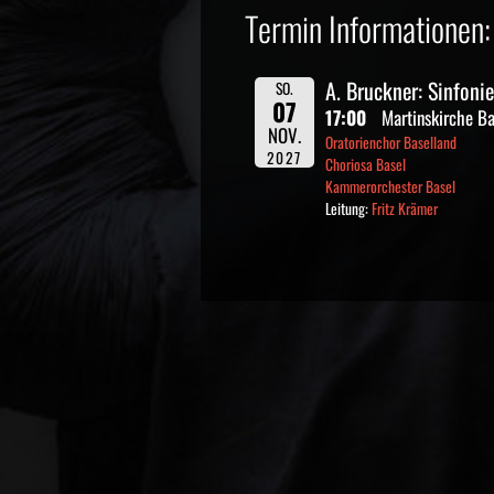
Termin Informationen:
A. Bruckner: Sinfonie
SO.
07
17:00
Martinskirche Ba
NOV.
Oratorienchor Baselland
2027
Choriosa Basel
Kammerorchester Basel
Leitung:
Fritz Krämer