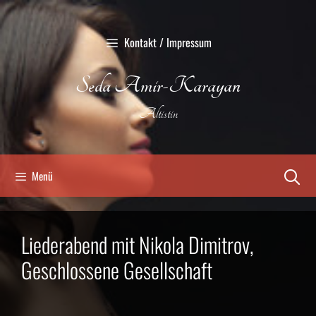
Zum
Inhalt
Kontakt / Impressum
springen
Seda Amir-Karayan
Altistin
Menü
Liederabend mit Nikola Dimitrov,
Geschlossene Gesellschaft