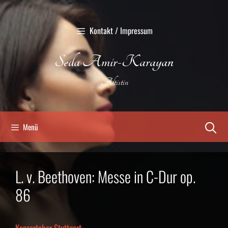
Zum
Inhalt
Kontakt / Impressum
springen
Seda Amir-Karayan
Altistin
Menü
L. v. Beethoven: Messe in C-Dur op.
86
Konzertchor Stuttgart