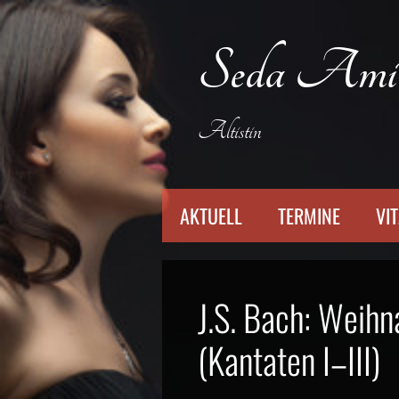
Zum
Inhalt
Seda Ami
springen
Altistin
AKTUELL
TERMINE
VI
J.S. Bach: Weih
(Kantaten I–III)