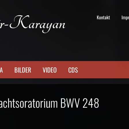
r-Karayan
Kontakt
Imp
TA
BILDER
VIDEO
CDS
nachtsoratorium BWV 248