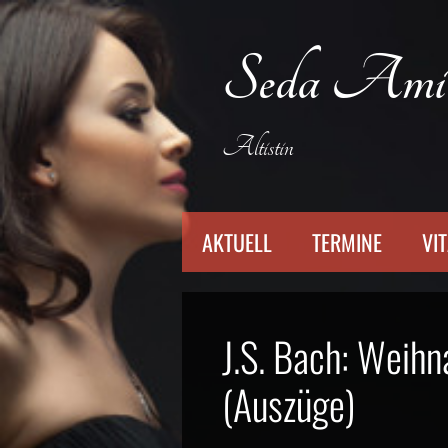
Zum
Inhalt
Seda Ami
springen
Altistin
AKTUELL
TERMINE
VI
J.S. Bach: Weih
(Auszüge)