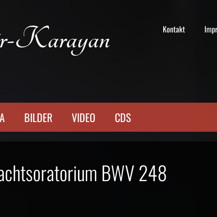
r-Karayan
Kontakt
Imp
TA
BILDER
VIDEO
CDS
nachtsoratorium BWV 248