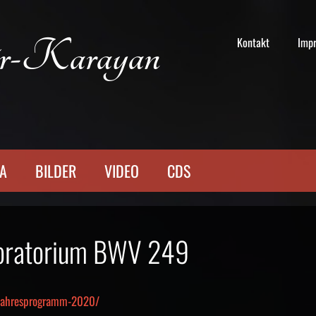
r-Karayan
Kontakt
Imp
TA
BILDER
VIDEO
CDS
eroratorium BWV 249
-jahresprogramm-2020/