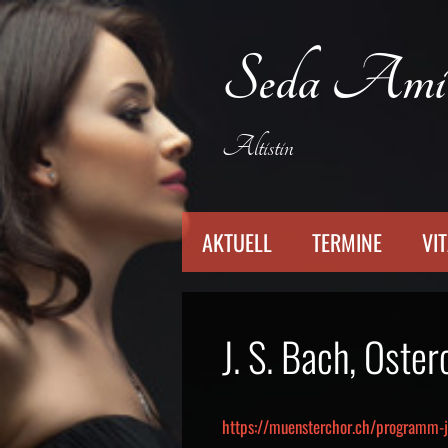
Zum
Inhalt
Seda Ami
springen
Altistin
AKTUELL
TERMINE
VI
J. S. Bach, Ost
https://muensterchor.ch/programm