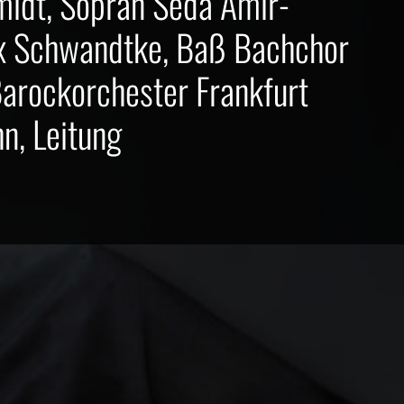
idt, Sopran Seda Amir-
lix Schwandtke, Baß Bachchor
Barockorchester Frankfurt
n, Leitung