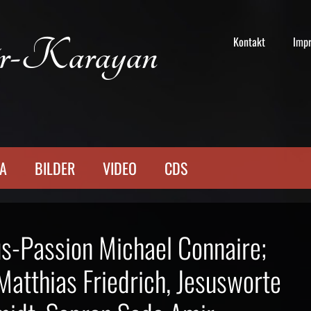
r-Karayan
Kontakt
Imp
TA
BILDER
VIDEO
CDS
us-Passion Michael Connaire;
Matthias Friedrich, Jesusworte