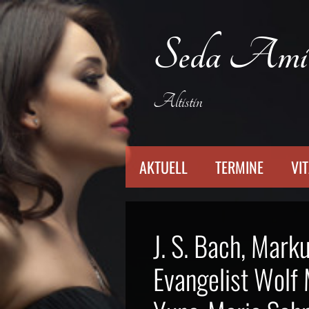
Zum
Inhalt
Seda Ami
springen
Altistin
AKTUELL
TERMINE
VI
J. S. Bach, Mark
Evangelist Wolf 