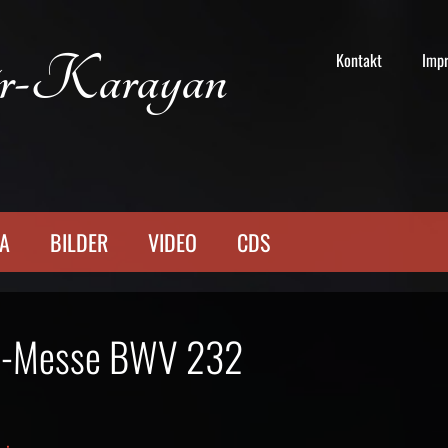
r-Karayan
Kontakt
Imp
TA
BILDER
VIDEO
CDS
oll-Messe BWV 232