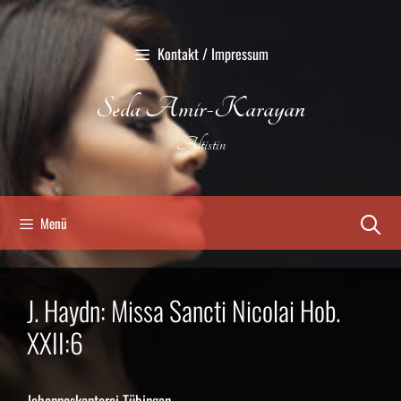
Zum
Inhalt
Kontakt / Impressum
springen
Seda Amir-Karayan
Altistin
Menü
J. Haydn: Missa Sancti Nicolai Hob.
XXII:6
Johanneskantorei Tübingen