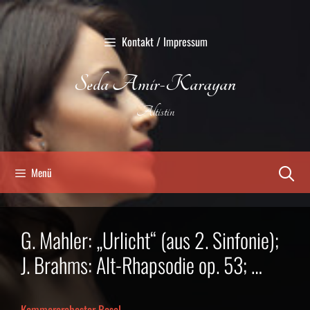
Zum
Inhalt
Kontakt / Impressum
springen
Seda Amir-Karayan
Altistin
Menü
G. Mahler: „Urlicht“ (aus 2. Sinfonie);
J. Brahms: Alt-Rhapsodie op. 53; …
Kammerorchester Basel