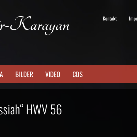
r-Karayan
Kontakt
Imp
TA
BILDER
VIDEO
CDS
essiah“ HWV 56