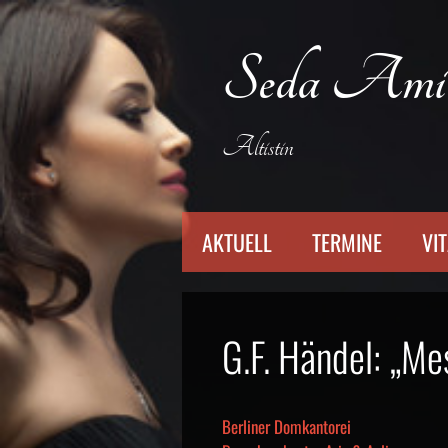
Zum
Inhalt
Seda Ami
springen
Altistin
AKTUELL
TERMINE
VI
G.F. Händel: „M
Berliner Domkantorei