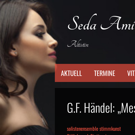
Zum
Inhalt
Seda Ami
springen
Altistin
AKTUELL
TERMINE
VI
G.F. Händel: „M
solistenensemble stimmkunst