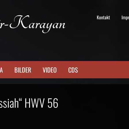
r-Karayan
Kontakt
Imp
TA
BILDER
VIDEO
CDS
essiah“ HWV 56