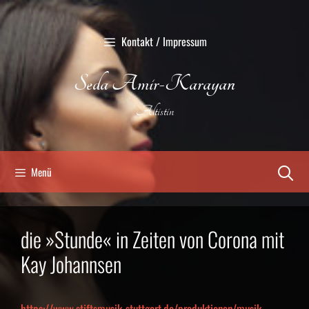
Zum
Inhalt
Kontakt / Impressum
springen
Seda Amir-Karayan
Altistin
Menü
die »Stunde« in Zeiten von Corona mit
Kay Johannsen
https://www.stiftsmusik-stuttgart.de/produktionen/musik-