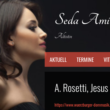
Zum
Inhalt
Seda Ami
springen
Altistin
AKTUELL
TERMINE
VI
A. Rosetti, Jesu
https://www.wuerzburger-dommusik