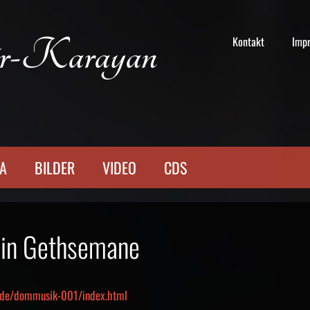
r-Karayan
Kontakt
Imp
TA
BILDER
VIDEO
CDS
s in Gethsemane
.de/dommusik-001/index.html